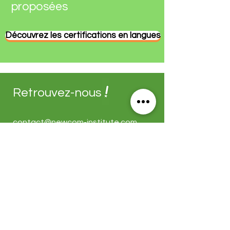
proposées
Découvrez les certifications en langues
Retrouvez-nous
contact@newcom-institute.com
03 20 84 73 13
Parc d'activités La Plaine
1 allée de la Laiterie
59650 Villeneuve d'Ascq, FRANCE
Horaires